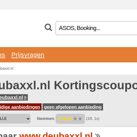
es
Prijsvragen
baxxl.nl
ubaxxl.nl Kortingscoup
ubaxxl.nl
idige aanbiedingen
geen afgelopen aanbieding
Stemmen:
(3/5, 1x)
naar
www.deubaxxl.nl