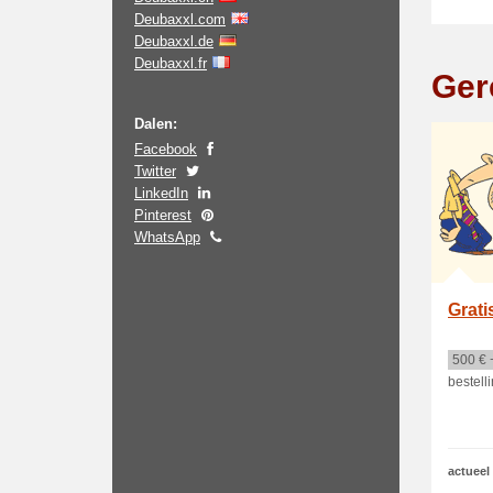
Deubaxxl.com
Deubaxxl.de
Deubaxxl.fr
Ger
Dalen:
Facebook
Twitter
LinkedIn
Pinterest
WhatsApp
Grati
500 € 
bestell
actueel