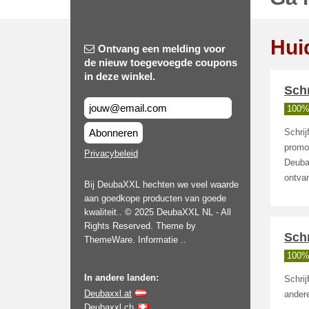
Hui
Ontvang een melding voor
de nieuw toegevoegde coupons
in deze winkel.
Schr
100%
Abonneren
Schrij
promot
Privacybeleid
Deuba
ontva
Bij DeubaXXL hechten we veel waarde
aan goedkope producten van goede
kwaliteit.. © 2025 DeubaXXL NL - All
Rights Reserved. Theme by
Schr
ThemeWare. Informatie ..
100%
In andere landen:
Schrij
Deubaxxl.at
andere
Deubaxxl.ch