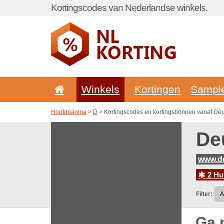
Kortingscodes van Nederlandse winkels.
Winkels
Kortingen
Sampl
Hoofdpagina
>
D
> Kortingscodes en kortingsbonnen vanaf Deu
De
www.de
2 Hu
Filter:
Ga 