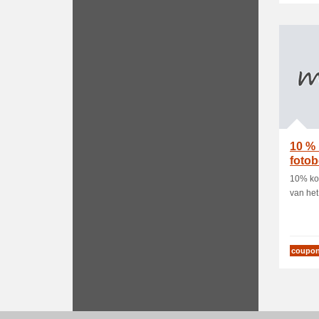
10 % 
foto
beha
10% kor
van he
coupo