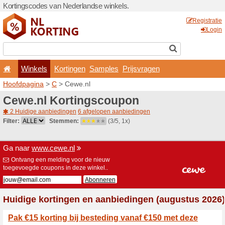
Kortingscodes van Nederlan
Winkels
Kortingen
Hoofdpagina
>
C
> Cewe.n