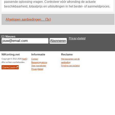
Huidige kortingen e
30 dagen geld-terug-
100% het werkte
Aanbiedin
CaseCompany geeft op geschik
van 30 dagen. De koper kan bi
procedure een retour of verg
voorwaarden voor staat, gebru