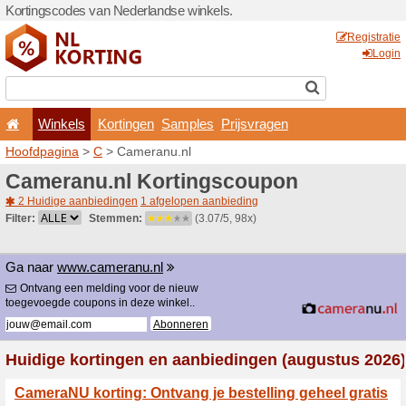
Kortingscodes van Nederlan
Winkels
Kortingen
Hoofdpagina
>
C
> Camera