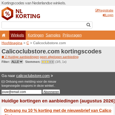
Kortingscodes van Nederlan
Winkels
Kortingen
Hoofdpagina
>
C
> Calicoc