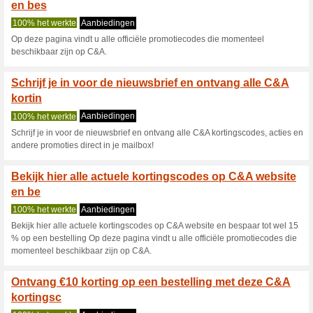
C-And-A.com K
4 Huidige aanbiedingen
18 a
Filter:
Stemmen:
Ga naar
www.c-and-a.com/
Ontvang een melding voor d
toegevoegde coupons in deze w
A