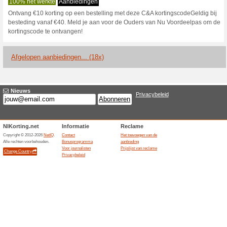
Huidige kortingen e
Bekijk hier alle actu
en bes
100% het werkte
Aanbiedin
Op deze pagina vindt u alle o
beschikbaar zijn op C&A.