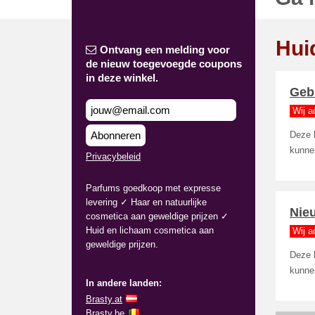
Hui
Ontvang een melding voor
de nieuw toegevoegde coupons
in deze winkel.
Geb
Wij a
Abonneren
Deze 
kunne
Privacybeleid
Parfums goedkoop met expresse
levering ✓ Haar en natuurlijke
Nieu
cosmetica aan geweldige prijzen ✓
Huid en lichaam cosmetica aan
Wij a
geweldige prijzen.
Deze 
kunne
In andere landen:
Brasty.at
Brasty.be