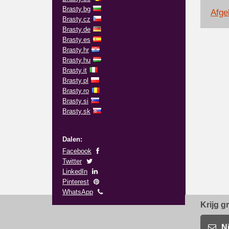
Brasty.bg
Afge
Brasty.cz
Brasty.de
Brasty.es
Brasty.hr
Brasty.hu
Brasty.it
Brasty.pl
Brasty.ro
Brasty.si
Brasty.sk
Dalen:
Facebook
Twitter
LinkedIn
Pinterest
WhatsApp
Krijg g
N