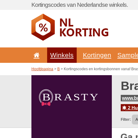
Kortingscodes van Nederlandse winkels.
Winkels
Kortingen
Sampl
Hoofdpagina
>
B
> Kortingscodes en kortingsbonnen vanaf Bras
Br
www.br
2 Hu
Filter:
Ga 