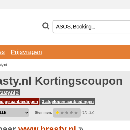
es
Prijsvragen
ty.nl
asty.nl Kortingscoupon
asty.nl
idige aanbiedingen
3 afgelopen aanbiedingen
Stemmen:
(1/5, 2x)
naar
www.brasty.nl