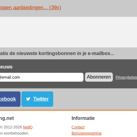
lopen aanbiedingen... (39x)
ratis de nieuwste kortingsbonnen in je e-mailbox...
ieuws
Abonneren
Privacybelei
cebook
Twitter
ng.net
Informatie
t © 2012-2026
NetIQ
.
Contact
ten voorbehouden.
Bonusprogramma