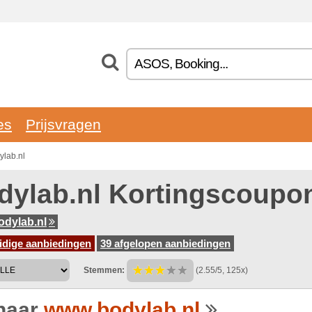
es
Prijsvragen
ylab.nl
dylab.nl Kortingscoupo
dylab.nl
idige aanbiedingen
39 afgelopen aanbiedingen
Stemmen:
(2.55/5, 125x)
naar
www.bodylab.nl