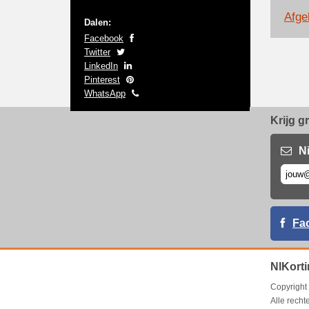
Afge
Dalen:
Facebook
Twitter
LinkedIn
Pinterest
WhatsApp
Krijg g
N
Fa
NlKorti
Copyrigh
Alle rech