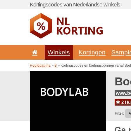
Kortingscodes van Nederlandse winkels.
Winkels
Kortingen
Sampl
Hoofdpagina
>
B
> Kortingscodes en kortingsbonnen vanaf Bod
Bo
www.bo
2 Hu
Filter:
Ga 