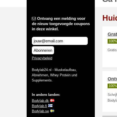
Hui
Ontvang een melding voor
de nieuw toegevoegde coupons
in deze winkel.
Grat
100%
Abonneren
Gratis
Privacybeleid
Bodylab24.nl - Muskelaufbau,
Abnehmen, Whey Protein und
Ontv
Supplements.
100%
In andere landen:
Schrij
Bodylab.dk
Bodyl
Bodylab.fi
Bodylab.se