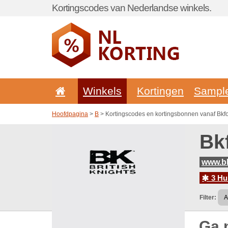
Kortingscodes van Nederlandse winkels.
Winkels
Kortingen
Sampl
Hoofdpagina
>
B
> Kortingscodes en kortingsbonnen vanaf Bkf
Bk
www.bk
3 Hu
Filter:
Ga 