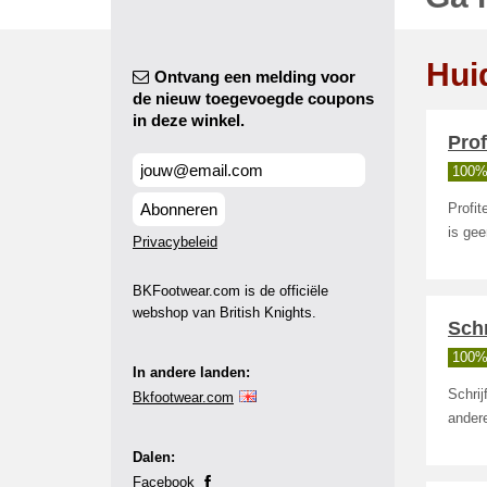
Hui
Ontvang een melding voor
de nieuw toegevoegde coupons
in deze winkel.
Prof
100%
Abonneren
Profit
is gee
Privacybeleid
BKFootwear.com is de officiële
webshop van British Knights.
Schr
100%
In andere landen:
Schrij
Bkfootwear.com
andere
Dalen:
Facebook