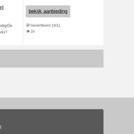
ri
bekijk aanbieding
Geverifieerd 19/11
nodigrDe
2x
erkt?
d