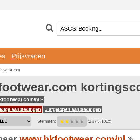
es
Prijsvragen
ootwear.com
footwear.com kortingsc
footwear.com/nl
idige aanbiedingen
3 afgelopen aanbiedingen
Stemmen:
(2.37/5, 101x)
naar
www.bkfootwear.com/nl