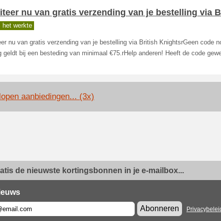
iteer nu van gratis verzending van je bestelling via B
 het werkte
eer nu van gratis verzending van je bestelling via British KnightsrGeen code 
g geldt bij een besteding van minimaal €75.rHelp anderen! Heeft de code gew
lopen aanbiedingen... (3x)
ratis de nieuwste kortingsbonnen in je e-mailbox...
ieuws
Abonneren
Privacybelei