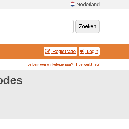
Nederland
Zoeken
Registratie
Login
Je bent een winkeleigenaar?
Hoe werkt het?
odes