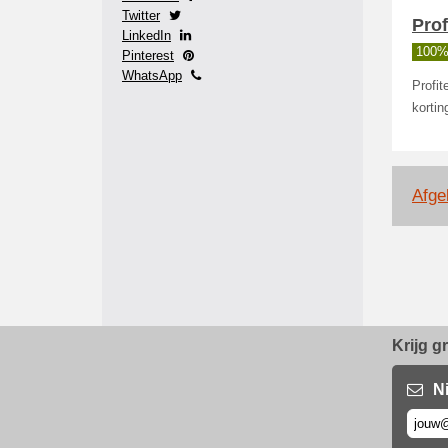
Twitter
Prof
LinkedIn
100%
Pinterest
WhatsApp
Profit
kortin
Afge
Krijg g
N