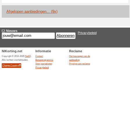
Huidige kortingen e
Trendy Black-fotolijs
100% het werkte
Aanbiedin
De Trendy Black-fotolijst van 
24,95, een korting van 32 %. 
dan drieduizend stuks op voor
kleur en is al in de productpr