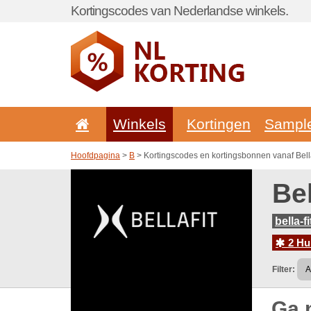
Kortingscodes van Nederlandse winkels.
Winkels
Kortingen
Sampl
Hoofdpagina
>
B
> Kortingscodes en kortingsbonnen vanaf Bella
Bel
bella-fi
2 Hu
Filter:
Ga 