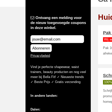
Hui
Ontvang een melding voor
de nieuw toegevoegde coupons
in deze winkel.
Pak 
Wij a
Abonneren
Pak 10
afrek
Privacybeleid
Vind je perfecte shapewear, waist
trainers, beauty producten en nog veel
Schr
meer bij Bella Fit! ✓ Nieuwste trends
✓ Beste Prijs ✓ Gratis verzending
100%
Schrij
In andere landen:
promot
homep
Dalen: