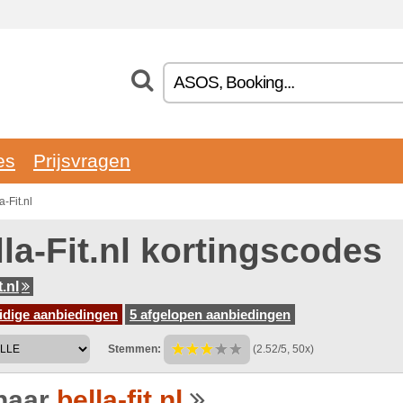
es
Prijsvragen
-Fit.nl
la-Fit.nl kortingscodes
t.nl
idige aanbiedingen
5 afgelopen aanbiedingen
Stemmen:
(2.52/5, 50x)
naar
bella-fit.nl