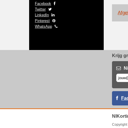
Facebook
Twitter
Afge
LinkedIn
Pinterest
WhatsApp
Krijg g
N
Fa
NlKorti
Copyrigh