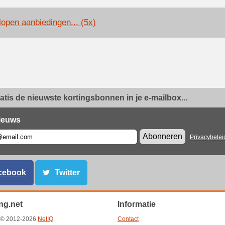
lopen aanbiedingen... (5x)
ratis de nieuwste kortingsbonnen in je e-mailbox...
ieuws
Abonneren
Privacybelei
cebook
Twitter
ng.net
Informatie
t © 2012-2026
NetIQ
.
Contact