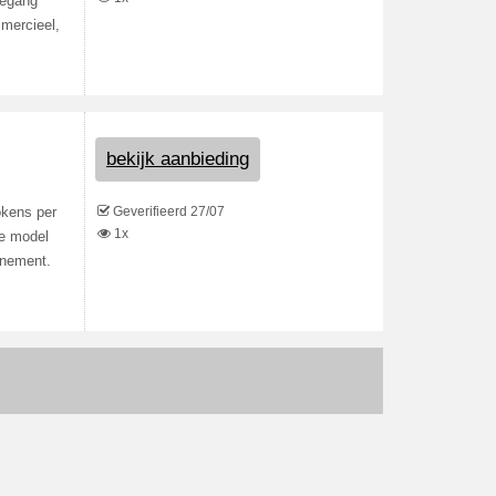
oegang
mmercieel,
bekijk aanbieding
Geverifieerd 27/07
okens per
1x
le model
nnement.