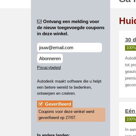
Hui
Ontvang een melding voor
de nieuw toegevoegde coupons
in deze winkel.
30 d
100%
Abonneren
Autode
tot pr
Privacybeleid
geaut
premi
Autodesk maakt software die u helpt
gecont
een betere wereld te bedenken,
ontwerpen en creëren.
Geverifieerd
Eén 
Coupons voor deze winkel werd
geverifieerd op 27/07.
100%
In aa
In andere landen: