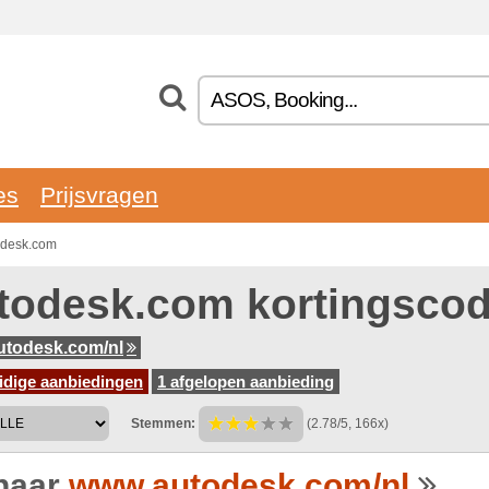
es
Prijsvragen
odesk.com
todesk.com kortingsco
utodesk.com/nl
idige aanbiedingen
1 afgelopen aanbieding
Stemmen:
(2.78/5, 166x)
naar
www.autodesk.com/nl