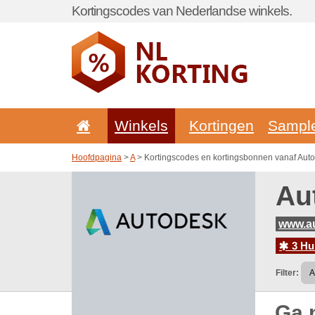
Kortingscodes van Nederlandse winkels.
Winkels
Kortingen
Sampl
Hoofdpagina
>
A
> Kortingscodes en kortingsbonnen vanaf Aut
Au
www.a
3 Hu
Filter:
Ga 