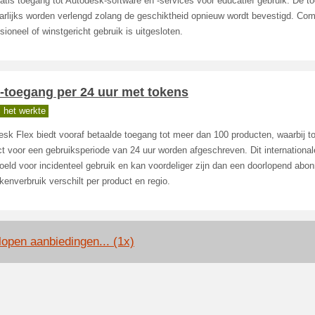
ratis toegang tot Autodesk-software en -services voor educatief gebruik. De t
arlijks worden verlengd zolang de geschiktheid opnieuw wordt bevestigd. Co
sioneel of winstgericht gebruik is uitgesloten.
-toegang per 24 uur met tokens
 het werkte
sk Flex biedt vooraf betaalde toegang tot meer dan 100 producten, waarbij t
t voor een gebruiksperiode van 24 uur worden afgeschreven. Dit internationa
oeld voor incidenteel gebruik en kan voordeliger zijn dan een doorlopend abo
kenverbruik verschilt per product en regio.
lopen aanbiedingen... (1x)