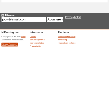
Huidige kortingen e
Gratis basislidmaats
100% het werkte
Aanbiedin
Alleenstaande-Vaders laat ni
profiel aanmaken, profielen b
onbeperkte communicatie en 
nodig. De dienst is voor volw