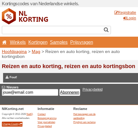
Kortingscodes van Nederlan
Winkels
Kortingen
Sa
Hoofdpagina
>
Mag
> Reize