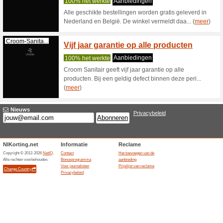
Filter:
Ordenen:
Keuken korting, ke
Croom-Sanita...
25 % k
magaz
100% het
Croom Sa
alles tij