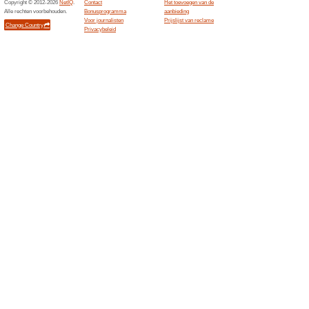
Leonardo-Hot...
Boek n
Leonar
100% het
Boek nu e
voor €68
Radissonhote...