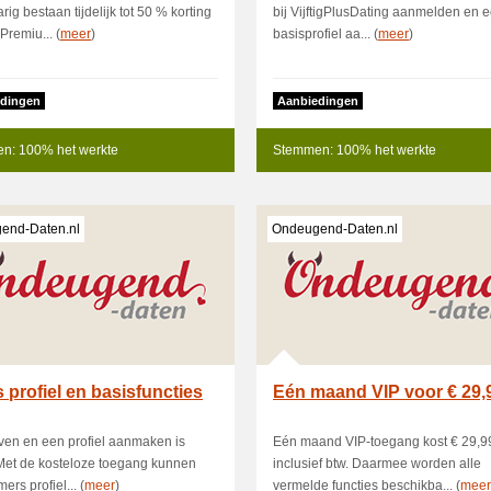
jarig bestaan tijdelijk tot 50 % korting
bij VijftigPlusDating aanmelden en 
Premiu... (
meer
)
basisprofiel aa... (
meer
)
dingen
Aanbiedingen
n: 100% het werkte
Stemmen: 100% het werkte
end-Daten.nl
Ondeugend-Daten.nl
s profiel en basisfuncties
Eén maand VIP voor € 29,
jven en een profiel aanmaken is
Eén maand VIP-toegang kost € 29,9
 Met de kosteloze toegang kunnen
inclusief btw. Daarmee worden alle
ers profiel... (
meer
)
vermelde functies beschikba... (
meer