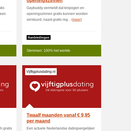
openingszinnen
tis
Gaybuddy vermeldt dat knipogen en
m een
openingszinnen gratis kunnen worden
verstuurd, naast gratis reg... (
meer
)
Aanbiedingen
Stemmen: 100% het werkte
Vijftigplusdating.nl
Twaalf maanden vanaf € 9,95
per maand
h gratis
Een actuele Nederlandse datingvergelijker