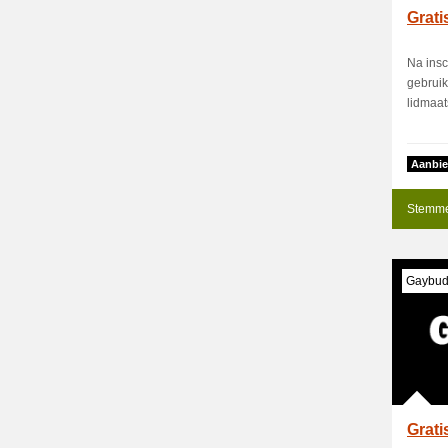
Grati
Na insc
gebruik
lidmaat
Aanbie
Stemme
Gaybud
Grati