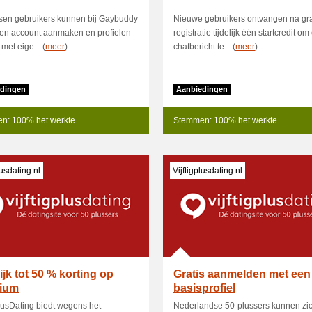
sen gebruikers kunnen bij Gaybuddy
Nieuwe gebruikers ontvangen na gra
een account aanmaken en profielen
registratie tijdelijk één startcredit o
met eige... (
meer
)
chatbericht te... (
meer
)
dingen
Aanbiedingen
n: 100% het werkte
Stemmen: 100% het werkte
lusdating.nl
Vijftigplusdating.nl
lijk tot 50 % korting op
Gratis aanmelden met een
ium
basisprofiel
PlusDating biedt wegens het
Nederlandse 50-plussers kunnen zic