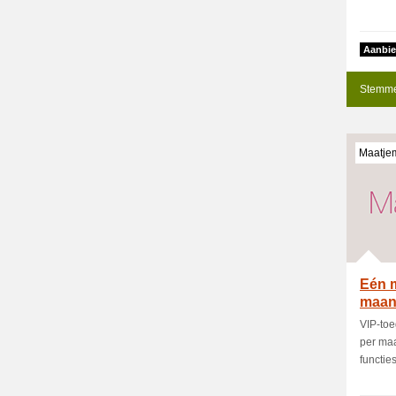
Aanbie
Stemme
Maatje
Eén m
maa
VIP-to
per maa
functies