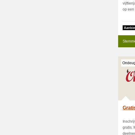
vijftien
op een 
Aanbie
Stemme
Ondeug
Grati
Inschri
gratis.
deelnem