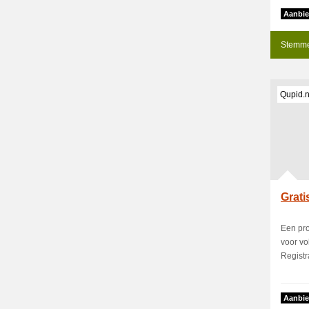
Aanbie
Stemme
Qupid.n
Grati
Een pro
voor vo
Registra
Aanbie