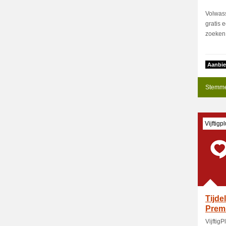
Volwas
gratis 
zoeken 
Aanbie
Stemme
Vijftigp
Tijde
Prem
Vijftig