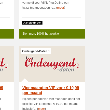
een
vermeldt voor VijftigPlusDating een
twaalfmaandenabonne... (
meer
)
Aanbiedingen
Stemmen: 100% het werkte
Ondeugend-Daten.nl
99
Vier maanden VIP voor € 19,99
per maand
9
Bij een periode van vier maanden daalt het
officiële VIP-tarief naar € 19,99 per maand
)
inclusief ... (
meer
)