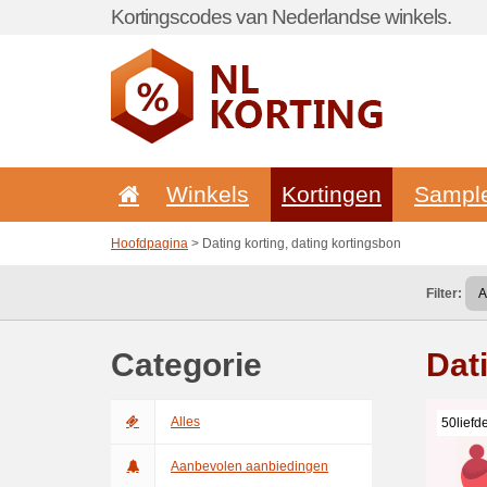
Kortingscodes van Nederlandse winkels.
Winkels
Kortingen
Sampl
Hoofdpagina
> Dating korting, dating kortingsbon
Filter:
Categorie
Dat
Alles
50liefde
Aanbevolen aanbiedingen