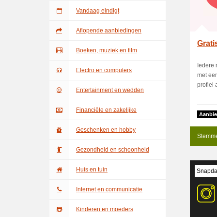
Vandaag eindigt
Aflopende aanbiedingen
Grati
Boeken, muziek en film
Iedere 
Electro en computers
met een
profiel 
Entertainment en wedden
Financiële en zakelijke
Aanbie
Geschenken en hobby
Stemme
Gezondheid en schoonheid
Huis en tuin
Snapdat
Internet en communicatie
Kinderen en moeders