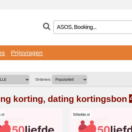
es
Prijsvragen
Ordenen:
ing korting, dating kortingsbon
.nl
50liefde.nl