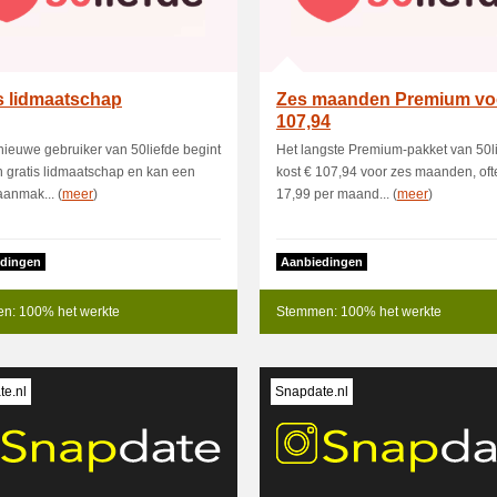
s lidmaatschap
Zes maanden Premium vo
107,94
nieuwe gebruiker van 50liefde begint
Het langste Premium-pakket van 50l
 gratis lidmaatschap en kan een
kost € 107,94 voor zes maanden, oft
aanmak... (
meer
)
17,99 per maand... (
meer
)
dingen
Aanbiedingen
n: 100% het werkte
Stemmen: 100% het werkte
e.nl
Snapdate.nl