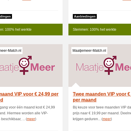
dingen
Aanbiedingen
n: 100% het werkte
Stemmen: 100% het werkte
meer-Match.nl
Maatjemeer-Match.nl
aand VIP voor € 24,99 per
Twee maanden VIP voor € 
nd
per maand
egang voor één maand kost € 24,99
Bij keuze voor twee maanden VIP da
nd. Hiermee worden alle VIP-
prijs naar € 19,99 per maand. Deel
 beschikbaar, ... (
meer
)
krijgen geduren... (
meer
)