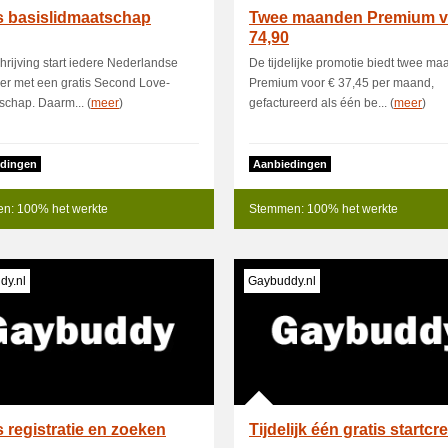
s basislidmaatschap
Twee maanden Premium v
74,90
hrijving start iedere Nederlandse
De tijdelijke promotie biedt twee m
er met een gratis Second Love-
Premium voor € 37,45 per maand,
schap. Daarm... (
meer
)
gefactureerd als één be... (
meer
)
dingen
Aanbiedingen
n: 100% het werkte
Stemmen: 100% het werkte
dy.nl
Gaybuddy.nl
s registratie en zoeken
Tijdelijk één gratis startcre