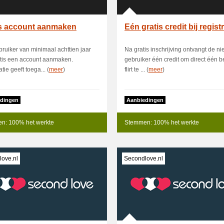
is account aanmaken
Eén gratis credit bij registr
ruiker van minimaal achttien jaar
Na gratis inschrijving ontvangt de n
tis een account aanmaken.
gebruiker één credit om direct één be
tie geeft toega... (
meer
)
flirt te ... (
meer
)
dingen
Aanbiedingen
n: 100% het werkte
Stemmen: 100% het werkte
ove.nl
Secondlove.nl