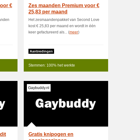
oor €
Zes maanden Premium voor €
25,83 per maand
aanden
Het zesmaandenpakket van Second Love
kost € 25,83 per maand en wordt in één
keer gefactureerd als... (
meer
)
Aanbiedingen
Stemmen: 100% het werkte
Gaybuddy.nl
dit
Gratis knipogen en