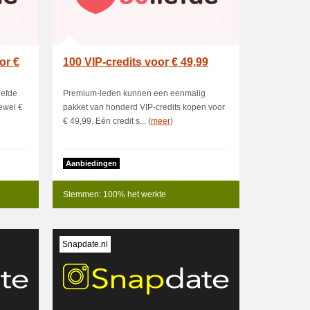
or €
100 VIP-credits voor € 49,99
iefde
Premium-leden kunnen een eenmalig
ewel €
pakket van honderd VIP-credits kopen voor
€ 49,99. Eén credit s... (
meer
)
Aanbiedingen
Stemmen: 100% het werkte
Snapdate.nl