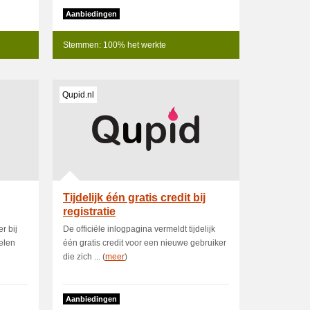
Aanbiedingen
Stemmen: 100% het werkte
Qupid.nl
Tijdelijk één gratis credit bij
registratie
r bij
De officiële inlogpagina vermeldt tijdelijk
elen
één gratis credit voor een nieuwe gebruiker
die zich ... (
meer
)
Aanbiedingen