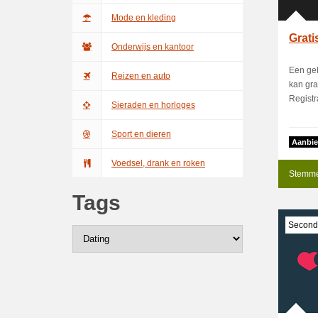
Mode en kleding
Grat
Onderwijs en kantoor
Een geb
Reizen en auto
kan gra
Registra
Sieraden en horloges
Sport en dieren
Aanbie
Voedsel, drank en roken
Stemme
Tags
Secondl