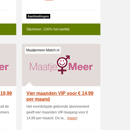
Aanbiedingen
Stemmen: 100% het werkte
Maatjemeer-Match.nl
19,99
Vier maanden VIP voor € 14,99
per maand
alt de
Het voordeligste getoonde abonnement
nemers
geeft vier maanden VIP-toegang voor €
14,99 per maand. De la... (
meer
)